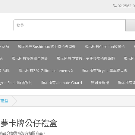
02-2562-
ve 商品
顯示所有Bushiroad武士道卡牌周邊
顯示所有Card.fun收藏卡
品
顯示所有特惠組合專區
顯示所有中文寶可夢集換式卡牌遊戲
顯示所
菜 品牌
顯示所有Z/X -Zillions of enemy X
顯示所有Bicycle 單車撲克牌
on Shield龍盾系列
顯示所有Ultimate Guard
寶可夢周邊
顯示所有
仔禮盒
可夢卡牌公仔禮盒
此商品分類暫時沒有相關商品。