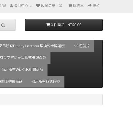
0196
會員中心
收藏清單（0）
購物車
結帳
0 件商品 - NT$0.00
顯示所有Disney Lorcana 集換式卡牌遊戲
NS 遊戲片
有英文寶可夢集換式卡牌遊戲
顯示所有WizKids相關商品
遊戲王週邊商品
顯示所有各式週邊