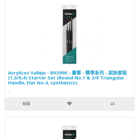
Acrylicos Vallejo - B03990 - 畫筆 - 精準系列 - 起始套裝
(1,3/0,4) Starter Set (Round No.1 & 3/0 Triangular
Handle, Flat No.4, synthetics)
..
缺貨