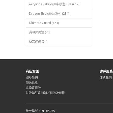
Acrylicos Vallejo顏料/模型工具 (612)
Dragon Shield龍盾系列 (234)
Ultimate Guard (463)
寶可夢周邊 (20)
各式週邊 (54)
商店資訊
客戶服務
關於我們
連絡我們
配送信息
退換貨條款
付款與訂貨須知／條款及細則
統一編號﹕91065255