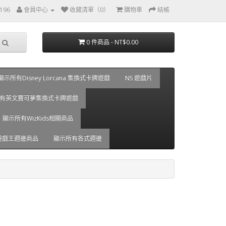
0196
會員中心
收藏清單（0）
購物車
結帳
0 件商品 - NT$0.00
顯示所有Disney Lorcana 集換式卡牌遊戲
NS 遊戲片
有英文寶可夢集換式卡牌遊戲
顯示所有WizKids相關商品
遊戲王週邊商品
顯示所有各式週邊