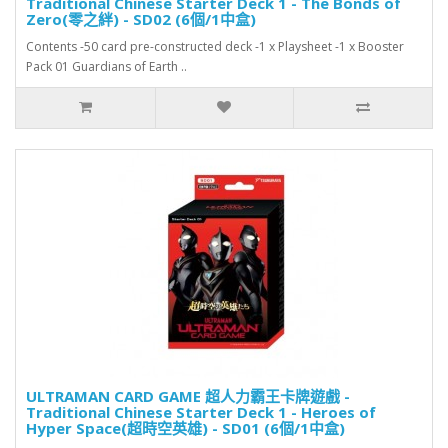
Traditional Chinese Starter Deck 1 - The Bonds of
Zero(零之絆) - SD02 (6個/1中盒)
Contents -50 card pre-constructed deck -1 x Playsheet -1 x Booster
Pack 01 Guardians of Earth ..
ULTRAMAN CARD GAME 超人力霸王卡牌遊戲 -
Traditional Chinese Starter Deck 1 - Heroes of
Hyper Space(超時空英雄) - SD01 (6個/1中盒)