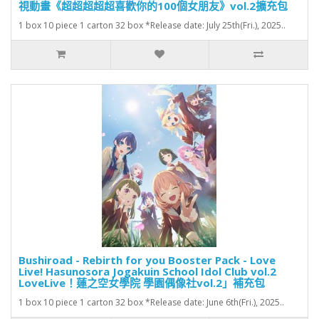
視動畫《超超超超超喜歡你的100個女朋友》vol.2擴充包
1 box 10 piece 1 carton 32 box *Release date: July 25th(Fri.), 2025..
Bushiroad - Rebirth for you Booster Pack - Love
Live! Hasunosora Jogakuin School Idol Club vol.2
LoveLive！蓮之空女學院 學園偶像社vol.2」補充包
1 box 10 piece 1 carton 32 box *Release date: June 6th(Fri.), 2025..