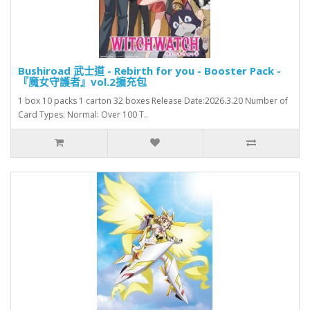
Bushiroad 武士道 - Rebirth for you - Booster Pack -
『魔女守護者』vol.2擴充包
1 box 10 packs 1 carton 32 boxes Release Date:2026.3.20 Number of
Card Types: Normal: Over 100 T..