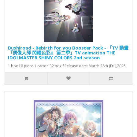
Bushiroad - Rebirth for you Booster Pack - 「TV 動畫
『偶像大師 閃耀色彩』 第二季」TV animation THE
IDOLMASTER SHINY COLORS 2nd season
1 box 10 piece 1 carton 32 box *Release date: March 28th (Fri.),2025..