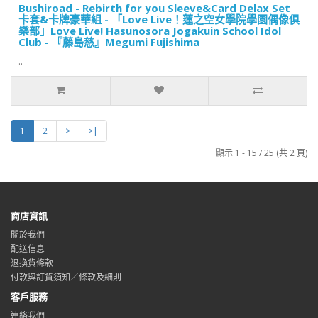
Bushiroad - Rebirth for you Sleeve&Card Delax Set
卡套&卡牌豪華組 - 「Love Live！蓮之空女學院學園偶像俱
樂部」Love Live! Hasunosora Jogakuin School Idol
Club - 『藤島慈』Megumi Fujishima
..
1
2
>
>|
顯示 1 - 15 / 25 (共 2 頁)
商店資訊
關於我們
配送信息
退換貨條款
付款與訂貨須知／條款及細則
客戶服務
連絡我們