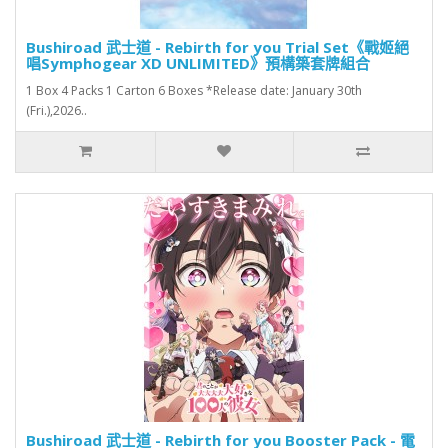
Bushiroad 武士道 - Rebirth for you Trial Set《戰姬絕
唱Symphogear XD UNLIMITED》預構築套牌組合
1 Box 4 Packs 1 Carton 6 Boxes *Release date: January 30th
(Fri.),2026..
Bushiroad 武士道 - Rebirth for you Booster Pack - 電