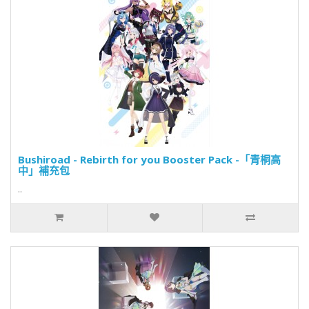
Bushiroad - Rebirth for you Booster Pack -「青桐高
中」補充包
..