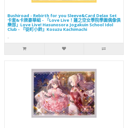
Bushiroad - Rebirth for you Sleeve&Card Delax Set
卡套&卡牌豪華組 - 「Love Live！蓮之空女學院學園偶像俱
樂部」Love Live! Hasunosora Jogakuin School Idol
Club - 『徒町小鈴』Kosuzu Kachimachi
..