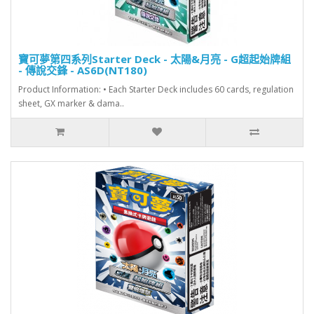
寶可夢第四系列Starter Deck - 太陽&月亮 - G超起始牌組
- 傳說交鋒 - AS6D(NT180)
Product Information: • Each Starter Deck includes 60 cards, regulation
sheet, GX marker & dama..