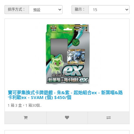
排序方式：
顯示：
寶可夢集換式卡牌遊戲 - 朱&紫 - 起始組合ex - 新葉喵&路
卡利歐ex - SVAM (個) $450/個
1 箱 3 盒，1 箱30個..